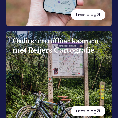
Lees blog
Online en offline kaarten
met Reijers Cartografie
Lees blog