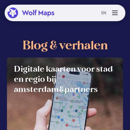
EN
Blog & verhalen
Digitale kaarten voor stad
en regio bij
amsterdam&partners