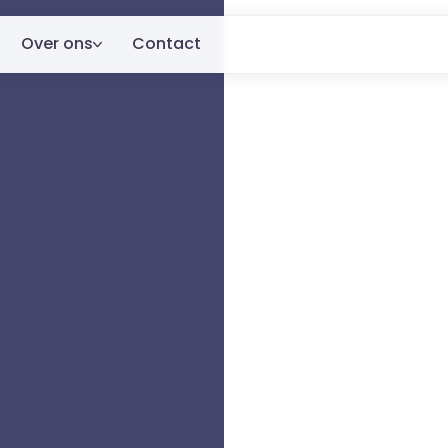
Over ons
Contact
Over ons
ren.
Klanten
Blog
dige