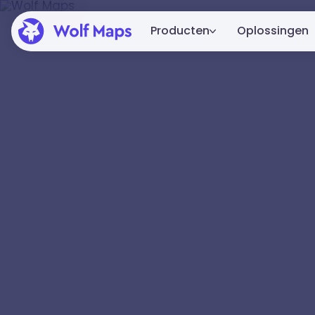
Producten
Oplossingen
Platform
Het complete Wolf Maps-platform
voor maken, publiceren en integre
Embed
Van een simpele embed tot volle
integratie in je website.
Alle mogelijkheden
Bekijk alle features.