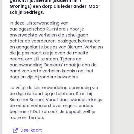
gezicht lijkt Bierum (Baaierm in ’t
Gronings) een dorp als ieder ander. Maar
schijn bedriegt.
In deze luisterwandeling van
audiogezelschap Ruimtereis hoor je
onverwachte verhalen die schuilgaan
achter de voordeuren, etalages, kerkmuren
en aangeplante bosjes van Bierum. Verhalen
die je pas hoort als je even de moeite
neemt om stil te staan. Tijdens de
audiowandeling ‘Baaierm’ maak je aan de
hand van korte verhalen kennis met het
dorp en zijn bijzondere bewoners.
Je volgt de luisterwandeling eenvoudig via
de digitale kaart op je telefoon. Start bij
Bierumer School. Vanaf daar wandel je langs
de eerste verhalen.Liever ergens anders
beginnen? Dat kan ook. Je bepaalt zelf je
route en tempo.
Deel kaart