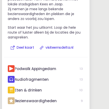
lokale stadsgidsen Kees en Jaap.
Zij nemen je mee langs bekende
bezienswaardigheden én plekken die je
anders zo voorbij zou lopen.
Start waar het jou uitkomt. Loop de hele
route of luister alleen bij de locaties die jou
aanspreken.
Deel kaart
visiteemsdelta.nl
Podwalk Appingedam
13
Audiofragmenten
13
Eten & drinken
10
Bezienswaardigheden
9