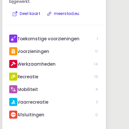
bijgewerkt.
Deel kaart
meerstad.eu
Toekomstige voorzieningen
1
Voorzieningen
11
Werkzaamheden
14
Recreatie
15
Mobiliteit
4
Vaarrecreatie
3
Afsluitingen
0