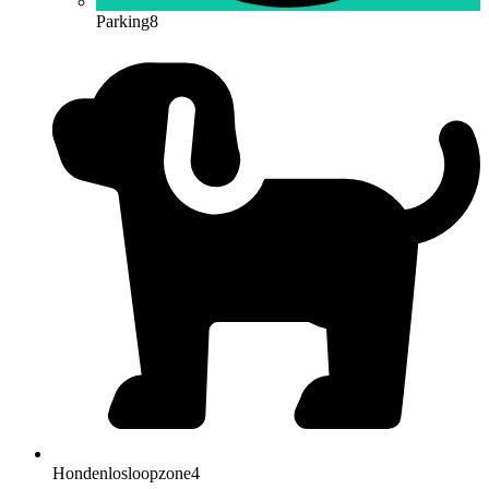
Parking
8
Hondenlosloopzone
4