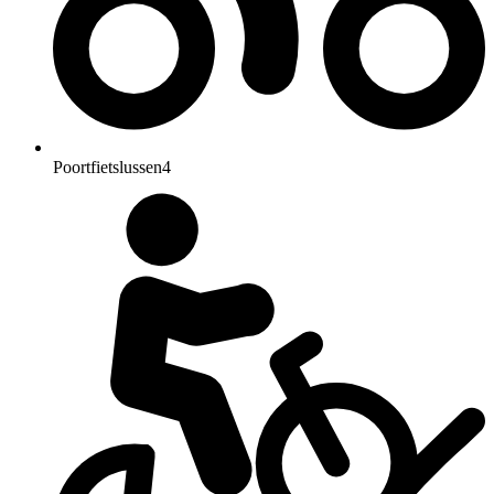
Poortfietslussen
4