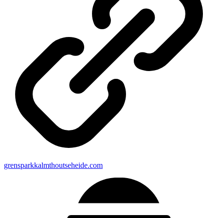
grensparkkalmthoutseheide.com