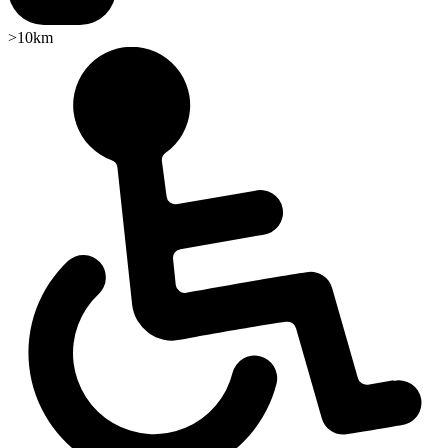
>10km