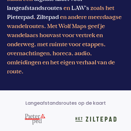
langeafstandsroutes
en
LAW's
zoals het
Pieterpad
,
Ziltepad
en andere meerdaagse
wandelroutes. Met Wolf Maps geef je
wandelaars houvast voor vertrek en
onderweg, met ruimte voor etappes,
overnachtingen, horeca, audio,
omleidingen en het eigen verhaal van de
route.
Langeafstandsroutes op de kaart