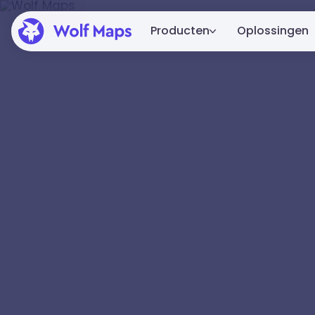
Producten
Oplossingen
Platform
Het complete Wolf Maps-platform
voor maken, publiceren en integre
Embed
Van een simpele embed tot volle
integratie in je website.
Alle mogelijkheden
Bekijk alle features.