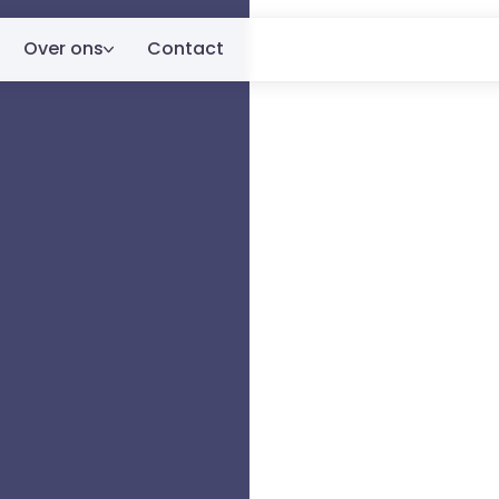
Over ons
Contact
Over ons
ren.
Klanten
Blog
dige